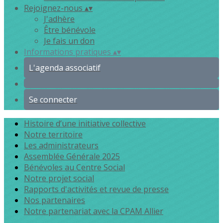
Rejoignez-nous
▴
▾
J'adhère
Être bénévole
Je fais un don
Informations pratiques
▴
▾
L'agenda associatif
Se connecter
Histoire d’une initiative collective
Notre territoire
Les administrateurs
Assemblée Générale 2025
Bénévoles au Centre Social
Notre projet social
Rapports d'activités et revue de presse
Nos partenaires
Notre partenariat avec la CPAM Allier