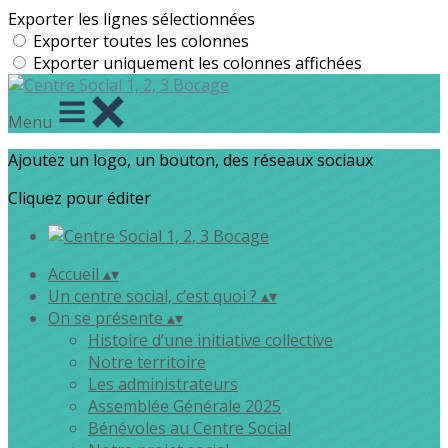
Exporter les lignes sélectionnées
Exporter toutes les colonnes
Exporter uniquement les colonnes affichées
Menu
Ajoutez un logo, un bouton, des réseaux sociaux
Cliquez pour éditer
Accueil
▴
▾
Un centre social, c’est quoi ?
▴
▾
On se présente
▴
▾
Histoire d’une initiative collective
Notre territoire
Les administrateurs
Assemblée Générale 2025
Bénévoles au Centre Social