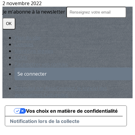
2 novembre 2022
Je m'abonne à la newsletter
OK
Plan du site
Licences
Mentions légales
CGUV
Paramétrer vos cookies
Se connecter
Propulsé par AssoConnect, le logiciel des
associations Culturelles
Vos choix en matière de confidentialité
Notification lors de la collecte