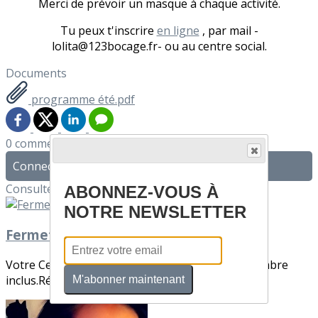
Merci de prévoir un masque à chaque activité.
Tu peux t'inscrire
en ligne
, par mail -
lolita@123bocage.fr- ou au centre social.
Documents
programme été.pdf
0 commentaire(s)
Connectez-vous pour laisser un commentaire
Consultez également
ABONNEZ-VOUS À
NOTRE NEWSLETTER
Fermeture de votre Centre Social !
Votre Centre Social sera fermé du 22 au 30 décembre
inclus.Réouverture le lundi 02 janvier à 13...
M'abonner maintenant