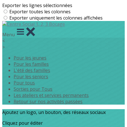
Exporter les lignes sélectionnées
Exporter toutes les colonnes
Exporter uniquement les colonnes affichées
Menu
<
>
Pour les jeunes
Pour les familles
L'été des familles
Pour les seniors
Pour tous
Sorties pour Tous
Les ateliers et services permanents
Retour sur nos activités passées
Ajoutez un logo, un bouton, des réseaux sociaux
Cliquez pour éditer