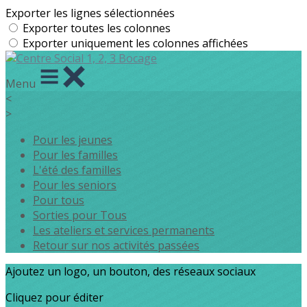
Exporter les lignes sélectionnées
Exporter toutes les colonnes
Exporter uniquement les colonnes affichées
Menu
<
>
Pour les jeunes
Pour les familles
L'été des familles
Pour les seniors
Pour tous
Sorties pour Tous
Les ateliers et services permanents
Retour sur nos activités passées
Ajoutez un logo, un bouton, des réseaux sociaux
Cliquez pour éditer