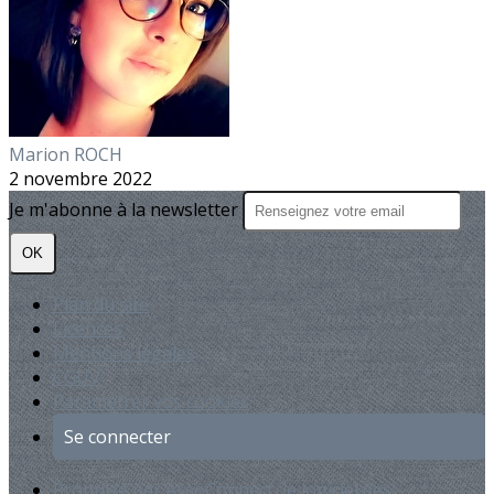
Marion ROCH
2 novembre 2022
Je m'abonne à la newsletter
OK
Plan du site
Licences
Mentions légales
CGUV
Paramétrer vos cookies
Se connecter
Propulsé par AssoConnect, le logiciel des