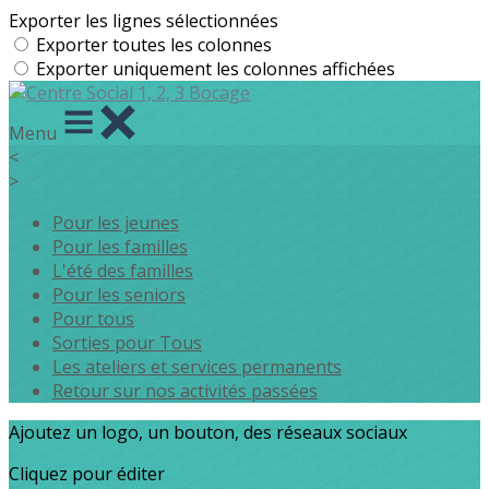
Exporter les lignes sélectionnées
Exporter toutes les colonnes
Exporter uniquement les colonnes affichées
Menu
<
>
Pour les jeunes
Pour les familles
L'été des familles
Pour les seniors
Pour tous
Sorties pour Tous
Les ateliers et services permanents
Retour sur nos activités passées
Ajoutez un logo, un bouton, des réseaux sociaux
Cliquez pour éditer