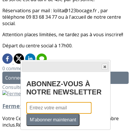
Réservations par mail : lolita@123bocage.fr , par
téléphone 09 83 68 34 77 ou à l'accueil de notre centre
social.
Attention places limitées, ne tardez pas à vous inscrire!!
Départ du centre social à 17h00.
0 commentaire(s)
Connectez-vous pour laisser un commentaire
ABONNEZ-VOUS À
Consultez également
NOTRE NEWSLETTER
Fermeture de votre Centre Social !
Votre Centre Social sera fermé du 22 au 30 décembre
M'abonner maintenant
inclus.Réouverture le lundi 02 janvier à 13...