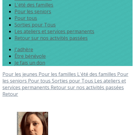
L'été des familles
Pour les seniors
Pour tous
Sorties pour Tous
Les ateliers et services permanents
Retour sur nos activités passées
J'adhère
Être bénévole
Je fais un don
Pour les jeunes
Pour les familles
L'été des familles
Pour
les seniors
Pour tous
Sorties pour Tous
Les ateliers et
services permanents
Retour sur nos activités passées
Retour