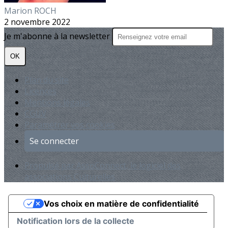
Marion ROCH
2 novembre 2022
Je m'abonne à la newsletter
OK
Plan du site
Licences
Mentions légales
CGUV
Paramétrer vos cookies
Se connecter
Propulsé par AssoConnect, le logiciel des
associations Culturelles
Vos choix en matière de confidentialité
Notification lors de la collecte