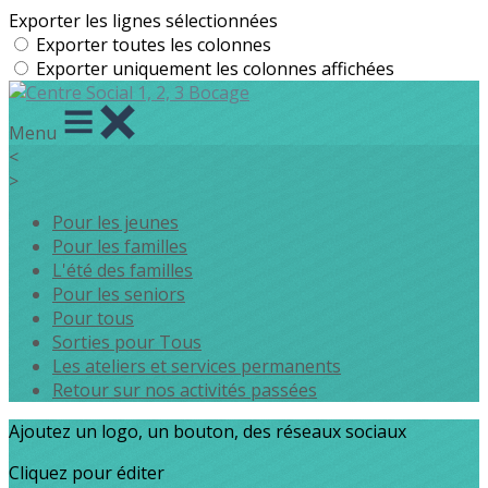
Exporter les lignes sélectionnées
Exporter toutes les colonnes
Exporter uniquement les colonnes affichées
Menu
<
>
Pour les jeunes
Pour les familles
L'été des familles
Pour les seniors
Pour tous
Sorties pour Tous
Les ateliers et services permanents
Retour sur nos activités passées
Ajoutez un logo, un bouton, des réseaux sociaux
Cliquez pour éditer