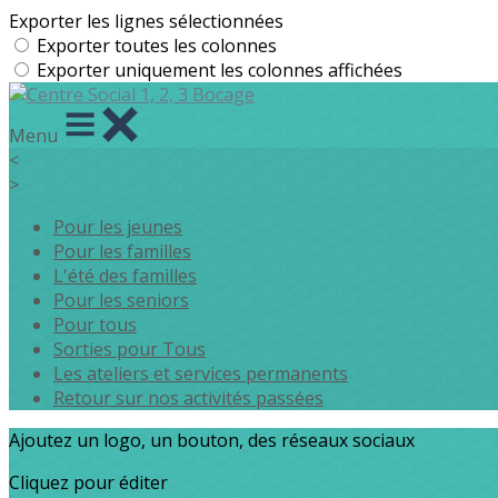
Exporter les lignes sélectionnées
Exporter toutes les colonnes
Exporter uniquement les colonnes affichées
Menu
<
>
Pour les jeunes
Pour les familles
L'été des familles
Pour les seniors
Pour tous
Sorties pour Tous
Les ateliers et services permanents
Retour sur nos activités passées
Ajoutez un logo, un bouton, des réseaux sociaux
Cliquez pour éditer