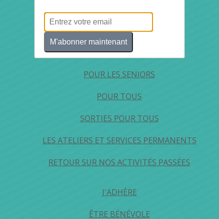
POUR LES JEUNES
POUR LES FAMILLES
M'abonner maintenant
L'ÉTÉ DES FAMILLES
POUR LES SENIORS
POUR TOUS
SORTIES POUR TOUS
LES ATELIERS ET SERVICES PERMANENTS
RETOUR SUR NOS ACTIVITÉS PASSÉES
J'ADHÈRE
ÊTRE BÉNÉVOLE