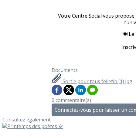
Votre Centre Social vous propose u
l’uni
🍽️ Le
Inscri
Documents
Sortie pour tous felletin (1).jpg
0 commentaire(s)
Connectez-vous pour laisser un c
Consultez également