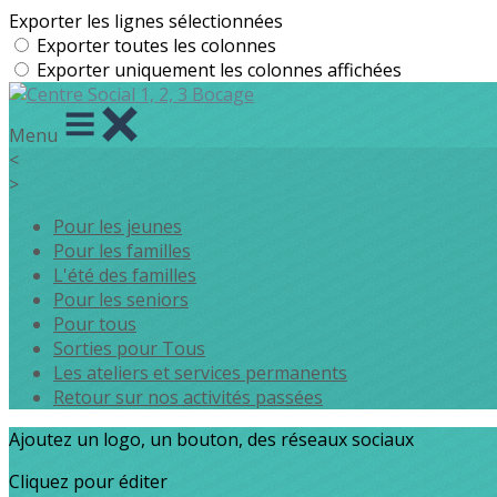
Exporter les lignes sélectionnées
Exporter toutes les colonnes
Exporter uniquement les colonnes affichées
Menu
<
>
Pour les jeunes
Pour les familles
L'été des familles
Pour les seniors
Pour tous
Sorties pour Tous
Les ateliers et services permanents
Retour sur nos activités passées
Ajoutez un logo, un bouton, des réseaux sociaux
Cliquez pour éditer