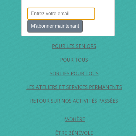
POUR LES JEUNES
POUR LES FAMILLES
M'abonner maintenant
L'ÉTÉ DES FAMILLES
POUR LES SENIORS
POUR TOUS
SORTIES POUR TOUS
LES ATELIERS ET SERVICES PERMANENTS
RETOUR SUR NOS ACTIVITÉS PASSÉES
J'ADHÈRE
ÊTRE BÉNÉVOLE