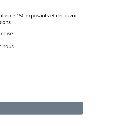
 plus de 150 exposants et découvrir
sions.
inoise.
c nous.